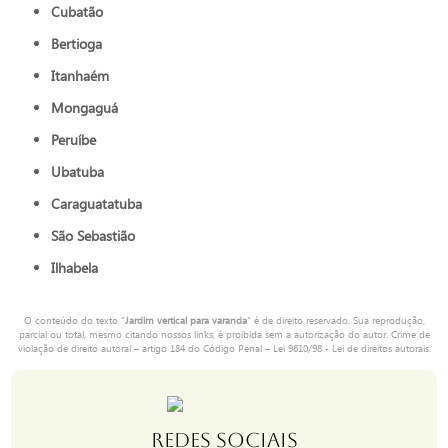
Cubatão
Bertioga
Itanhaém
Mongaguá
Peruíbe
Ubatuba
Caraguatatuba
São Sebastião
Ilhabela
O conteúdo do texto "
Jardim vertical para varanda
" é de direito reservado. Sua reprodução,
parcial ou total, mesmo citando nossos links, é proibida sem a autorização do autor. Crime de
violação de direito autoral – artigo 184 do Código Penal –
Lei 9610/98 - Lei de direitos autorais
.
REDES SOCIAIS