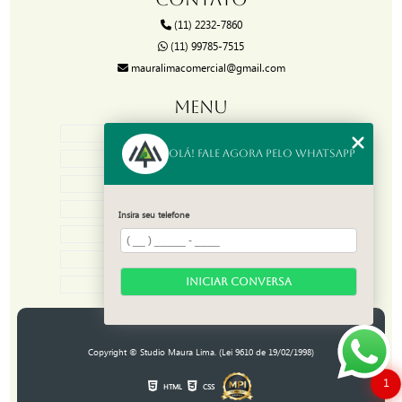
(11) 2232-7860
(11) 99785-7515
mauralimacomercial@gmail.com
MENU
HOME
Olá! Fale agora pelo WhatsApp
SOBRE
PROJETOS
MANUTENÇÃO
Insira seu telefone
CATEGORIAS
CONTATO
MAPA DO SITE
INICIAR CONVERSA
Copyright © Studio Maura Lima. (Lei 9610 de 19/02/1998)
1
HTML
CSS