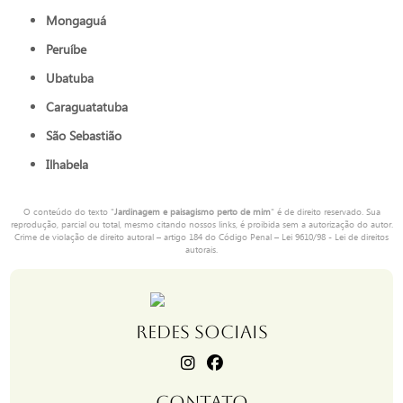
Mongaguá
Peruíbe
Ubatuba
Caraguatatuba
São Sebastião
Ilhabela
O conteúdo do texto "
Jardinagem e paisagismo perto de mim
" é de direito reservado. Sua
reprodução, parcial ou total, mesmo citando nossos links, é proibida sem a autorização do autor.
Crime de violação de direito autoral – artigo 184 do Código Penal –
Lei 9610/98 - Lei de direitos
autorais
.
REDES SOCIAIS
CONTATO