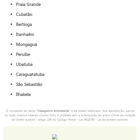
Praia Grande
Cubatão
Bertioga
Itanhaém
Mongaguá
Peruíbe
Ubatuba
Caraguatatuba
São Sebastião
Ilhabela
O conteúdo do texto "
Paisagismo empresarial
" é de direito reservado. Sua reprodução, parcial
ou total, mesmo citando nossos links, é proibida sem a autorização do autor. Crime de violação
de direito autoral – artigo 184 do Código Penal –
Lei 9610/98 - Lei de direitos autorais
.