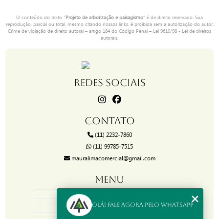
O conteúdo do texto "
Projeto de arborização e paisagismo
" é de direito reservado. Sua
reprodução, parcial ou total, mesmo citando nossos links, é proibida sem a autorização do autor.
Crime de violação de direito autoral – artigo 184 do Código Penal –
Lei 9610/98 - Lei de direitos
autorais
.
REDES SOCIAIS
CONTATO
(11) 2232-7860
(11) 99785-7515
mauralimacomercial@gmail.com
MENU
HOME
Olá! Fale agora pelo WhatsApp
SOBRE