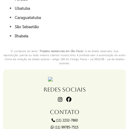
Ubatuba
Caraguatatuba
São Sebastião
Ilhabela
O conteúdo do texto "
Projetos residenciais em São Paulo
" é de direito reservado. Sua
reprodução, parcial ou total, mesmo citando nossos links, é proibida sem a autorização do autor.
Crime de violação de direito autoral – artigo 184 do Código Penal –
Lei 9610/98 - Lei de direitos
autorais
.
REDES SOCIAIS
CONTATO
(11) 2232-7860
(11) 99785-7515