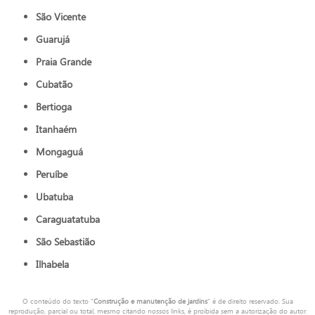
São Vicente
Guarujá
Praia Grande
Cubatão
Bertioga
Itanhaém
Mongaguá
Peruíbe
Ubatuba
Caraguatatuba
São Sebastião
Ilhabela
O conteúdo do texto "
Construção e manutenção de jardins
" é de direito reservado. Sua
reprodução, parcial ou total, mesmo citando nossos links, é proibida sem a autorização do autor.