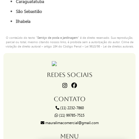
Caraguatatuba
São Sebastião
Ilhabela
O conteúdo do texto "
Serviço de poda e jardinagem
" é de direito reservado. Sua reprodução,
parcial ou total, mesmo citando nossos links, é proibida sem a autorização do autor. Crime de
violação de direito autoral – artigo 184 do Código Penal –
Lei 9610/98 - Lei de direitos autorais
.
REDES SOCIAIS
CONTATO
(11) 2232-7860
(11) 99785-7515
mauralimacomercial@gmail.com
MENU